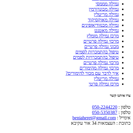
גמילה מממסי
גמילה מבונדורמין
גמילה מריטלין
גמילה מאוקסיקוד
גמילה מבנזודיאזפינים
גמילה מאטנט
מרכז גמילה מומלץ
מרכזי גמילה פרטיים
מכוני גמילה פרטיים
טיפול בהתמכרות לסמים
טיפול בהתמכרויות לסמים
מרכזי גמילה פרטיים
מרכזי גמילה מהימורים
איך לדבר עם מכור להימורים?
גמילה מריטלין
מרכז גמילה פרטי
צרו איתנו קשר
טלפון :
050-2244220
טלפון :
050-5350387
אימייל :
beniaheret@gmail.com
כתובת :
העצמאות 34 אור עקיבא