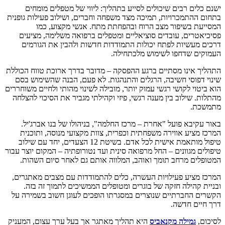
ישנם כלים רבים שיכולים לסייע בתהליך: ליווי של מטפלים מומחים
בתחום ההתמכרויות, תמיכה מצד משפחה וחברים, ושילוב פעילות גופנית
המסייעת בשיפור מצב הרוח ובהפחתת מתח. אנשי מקצוע, כמו
פסיכיאטרים, עובדים סוציאליים ומטפלים ברפואה משלימה, מציעים
דרכים מעשיות לפתח יכולות התמודדות חדשות ולהבין את הגורמים
העמוקים שדחפו לשימוש מלכתחילה.
התהליך אינו מסתיים ברגע ההפסקה – מדובר בדרך ארוכת טווח הכוללת
שינוי דפוסי חשיבה, הרגלים והתנהגות. לא פעם, הבנה שהשימוש בסם
הוא ביטוי לקושי רגשי עמוק יותר, מובילה לשינוי מהותי ולחיים משוחררים
מהתלות. שילוב בין מענה רגשי, פיזי וקהילתי מגביר את הסיכוי להצלחה
מתמשכת.
באור עקיבא פועל "אחרת – מרכז החלמה", בניהולו של בנו אברג'יל.
המרכז מציע אווירה משפחתית וכפרית, צוות מקצועי מנוסה, ותוכנית
טיפול מותאמת אישית לכל אדם. בשיטת 12 הצעדים, יחד עם שילוב
טיפולים מגוונים – החל מרפואה סינית ועד נטורופתיה – המקום יוצר עבור
המטופלים מרחב תומך ואוהב, המלווה אותם גם לאחר סיום השהות.
המרכז מציע פעילויות העשרה, כלים להתמודדות עם מצבים מאתגרים,
ובניית קהילה חזקה של בוגרים ומטופלים הממשיכים לתמוך זה בזה.
הקשרים החברתיים שנוצרים במסגרתו הופכים לעוגן חשוב בשמירה על
דרך חיים חדשה.
לסיכום,
גמילה מקנאביס
היא תהליך מאתגר אך בעל ערך עצום, המעניק