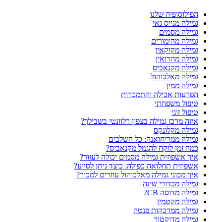
הפילוסופיה שלנו
גמילה מנייס גאי
גמילה מסמים
גמילה מהימורים
גמילה מקוקאין
גמילה מהרואין
גמילה מקנאביס
גמילה מאלכוהול
גמילה ממין
הפרעות אכילה והתמכרות
טיפול משפחתי
טיפול זוגי
איזה מרכז גמילה בצפון רלוונטי בשבילך?
גמילה מקלונקס
גמילה ממריחואנה: כל השלבים
כמה זמן לוקח להגמל מקנאביס?
איך אשפוזית גמילה מסמים יכולה לעזור?
אשפוזית תחלואה כפולה: כיצד ניתן לסייע?
איך מכוני גמילה מאלכוהול עוזרים למכור?
גמילה מכדורי שינה
גמילה מדוסה 2CB
גמילה מקטמין
גמילה ממדבקות פנטה
גמילה מדוקטור