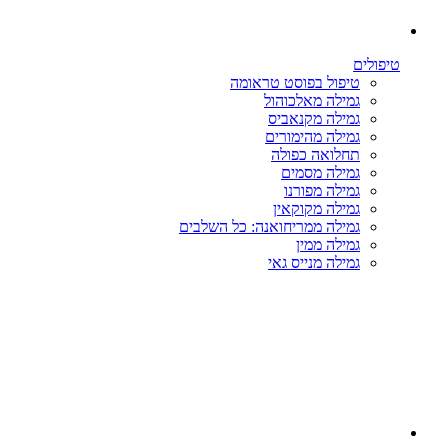
טיפולים
טיפול בפוסט טראומה
גמילה מאלכוהול
גמילה מקנאביס
גמילה מהימורים
תחלואה כפולה
גמילה מסמים
גמילה מפורנו
גמילה מקוקאין
גמילה ממריחואנה: כל השלבים
גמילה ממין
גמילה מנייס גאי