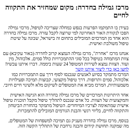
מרכז גמילה בחדרה: מקום שמחזיר את התקווה
לחיים
בעידן בו התמקמו הפרעות בנפש כמחלה שצריכה לטיפול, מרכזי גמילה
הפכו לנקודת האור האחרונה למי שרוצה לקבל עזרה. מרכז גמילה בחדרה
הוא אחד מן המרכזים המובילים בתחום זה בישראל, שבונה על שיטת
טיפול משולבת ואישית.
אנחנו מרכז "אחרת", מרכז גמילה הנמצא קרוב לחדרה (באור עקיבא) עם
צוות המתמחה בטיפול בכל סוגי ההתמכרויות כולל סמים, אלכוהול, מין
ועוד. הצוות נמצא לשירות המטופל 24 שעות ביממה. דברו איתנו עכשיו!
לחצו כאן כדי ליצור איתנו קשר
המרכז מתמקד בסיוע לאנשים שנכנסו לסוף דרך עם התמכרויות כמו
אלכוהול, סמים ותרופות. דרך טיפול מקצועי, קבוצות תמיכה ופעילויות
משמעותיות, המרכז מביא את המטופלים לשיקום מלא ולשינוי חיים חיובי.
אחד היתרונות המרכזיים של מרכז גמילה בחדרה הוא הגישה האישית
והמקצועית של הצוות. כל אדם שנכנס לתהליך טיפול מקבל תוכנית טיפול
אישית שמתאימה לצרכיו המיוחדים. הטיפול מתמקד בהחזרת הביטחון
והתקווה לחיים, בליווי רגשי והבנת הגורמים המובילים להתמכרות.
בנוסף, מרכז גמילה בחדרה מעניק גם תמיכה למשפחות של המטופלים,
מה שמקנה תחושת קידום והבנה נרחבת של התהליך הקשה הזה.