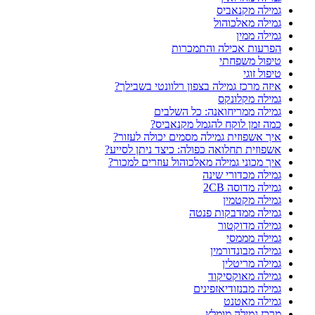
גמילה מקנאביס
גמילה מאלכוהול
גמילה ממין
הפרעות אכילה והתמכרות
טיפול משפחתי
טיפול זוגי
איזה מרכז גמילה בצפון רלוונטי בשבילך?
גמילה מקלונקס
גמילה ממריחואנה: כל השלבים
כמה זמן לוקח להגמל מקנאביס?
איך אשפוזית גמילה מסמים יכולה לעזור?
אשפוזית תחלואה כפולה: כיצד ניתן לסייע?
איך מכוני גמילה מאלכוהול עוזרים למכור?
גמילה מכדורי שינה
גמילה מדוסה 2CB
גמילה מקטמין
גמילה ממדבקות פנטה
גמילה מדוקטור
גמילה מממסי
גמילה מבונדורמין
גמילה מריטלין
גמילה מאוקסיקוד
גמילה מבנזודיאזפינים
גמילה מאטנט
מרכז גמילה מומלץ