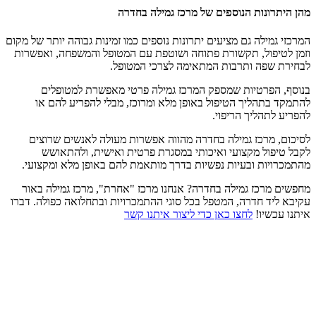
מהן היתרונות הנוספים של מרכז גמילה בחדרה
המרכזי גמילה גם מציעים יתרונות נוספים כמו זמינות גבוהה יותר של מקום
וזמן לטיפול, תקשורת פתוחה ושוטפת עם המטופל והמשפחה, ואפשרות
לבחירת שפה ותרבות המתאימה לצרכי המטופל.
בנוסף, הפרטיות שמספק המרכז גמילה פרטי מאפשרת למטופלים
להתמקד בתהליך הטיפול באופן מלא ומרוכז, מבלי להפריע להם או
להפריע לתהליך הריפוי.
לסיכום, מרכז גמילה בחדרה מהווה אפשרות מעולה לאנשים שרוצים
לקבל טיפול מקצועי ואיכותי במסגרת פרטית ואישית, ולהתאושש
מהתמכרויות ובעיות נפשיות בדרך מותאמת להם באופן מלא ומקצועי.
מחפשים מרכז גמילה בחדרה? אנחנו מרכז "אחרת", מרכז גמילה באור
עקיבא ליד חדרה, המטפל בכל סוגי ההתמכרויות ובתחלואה כפולה. דברו
איתנו עכשיו!
לחצו כאן כדי ליצור איתנו קשר