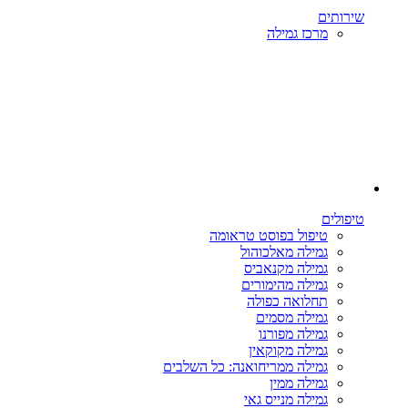
שירותים
מרכז גמילה
טיפולים
טיפול בפוסט טראומה
גמילה מאלכוהול
גמילה מקנאביס
גמילה מהימורים
תחלואה כפולה
גמילה מסמים
גמילה מפורנו
גמילה מקוקאין
גמילה ממריחואנה: כל השלבים
גמילה ממין
גמילה מנייס גאי