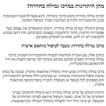
מהן היתרונות במרכז גמילה בחדרה?
למרכז גמילה בחדרה מקום מרכזי בקהילה, והוא פועל להקטנת הסטיגמות
סביב ההתמכרויות ולקידום המודעות לצורך בטיפול ותמיכה.
בסיום התהליך במרכז גמילה בחדרה, רואים המטופלים את עצמם בעלי
אפשרויות חדשות, מתוך התחשבות בעצמם ובסביבתם, וזהו הישג שמגיע
לתשואות לא רק להם, אלא גם לסובלים מסביבם.
מרכז גמילה בחדרה: מעבר לטיפול מותאם אישית
בימים אלה, עם הגברת המודעות לבעיות ההתמכרויות השונות, מרכזי
גמילה בחדרה הופכים למקום מבוקש ומבוקר למי שרוצה לשנות את חייו
ולהתאושש מהתמכרויות.
מרכז גמילה בחדרה מציע חוויה טיפולית מותאמת אישית, שבונה על בסיס
שיטות טיפול מתקדמות ומוכחות. יש במרכזים הללו מומחים להתמכרויות,
והם מספקים לכל מטופל או מטופלת תוכנית טיפול מקיפה ומותאמת
אישית.
היתרון הבולט של מרכז גמילה בחדרה הוא היכולת להתמקד בצרכי
האישיים של כל אדם. כאשר הטיפול מותאם לצרכיו המיוחדים של
המטופל, יש סיכוי גדול יותר להצליח בתהליך הגמילה ובהתאוששות.