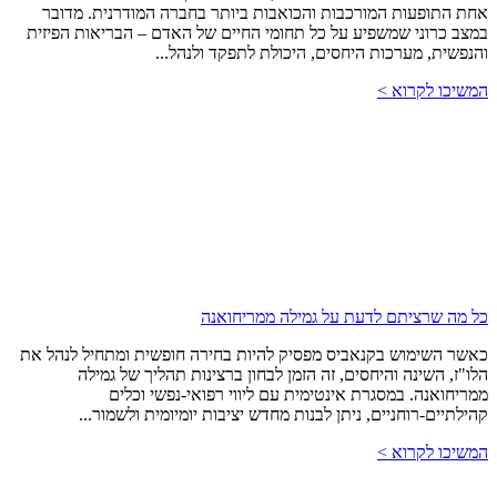
אחת התופעות המורכבות והכואבות ביותר בחברה המודרנית. מדובר
במצב כרוני שמשפיע על כל תחומי החיים של האדם – הבריאות הפיזית
והנפשית, מערכות היחסים, היכולת לתפקד ולנהל...
המשיכו לקרוא >
כל מה שרציתם לדעת על גמילה ממריחואנה
כאשר השימוש בקנאביס מפסיק להיות בחירה חופשית ומתחיל לנהל את
הלו"ז, השינה והיחסים, זה הזמן לבחון ברצינות תהליך של גמילה
ממריחואנה. במסגרת אינטימית עם ליווי רפואי-נפשי וכלים
קהילתיים-רוחניים, ניתן לבנות מחדש יציבות יומיומית ולשמור...
המשיכו לקרוא >