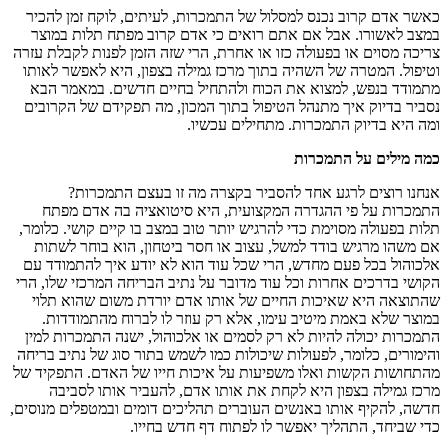
כאשר אדם קרוב נכנס למסלול של התמכרות, לעיתים, לוקח זמן להכיר
במצב לאשורו. אבל אם אתם רואים כי אדם קרוב מפתח תלות במוצר
צריכה מסוים או בפעולה כזו או אחרת, הרי שזה הזמן לפנות לקבלת עזרה
וטיפול. המטרה של השהיה בתוך מרכז גמילה בצפון, היא לאפשר לאותו
מתמודד בנפש, למצוא את הכוח ולהתחיל בחיים חדשים. במאמר הבא
נסביר בדיוק איך מתנהל הטיפול בתוך המכון, מה תפקידם של הקרובים
ומה היא בדיוק התמכרות. מתחילים עכשיו.
כמה מילים על התמכרות
אנחנו רוצים לרגע אחד להסביר בקצרה מה זו בעצם התמכרות?
התמכרות על פי ההגדרה המקצועית, היא סיטואציה בה אדם מפתח
תלות בפעולה מסוימת כדי להרגיש יותר טוב במצב בו קיים קושי. כלומר,
אם משהו מרגיש בודד למשל, עצוב או חסר ביטחון, הוא בוחר לשתות
אלכוהול בכל פעם מחדש, הרי שכל עוד הוא לא יודע איך להתמודד עם
הקושי בדרכים אחרות וכל עוד מדובר על נתיב הבריחה המרכזי שלו, הרי
שהתוצאה היא שאיכות החיים של אותו אדם יורדת משום שהוא תלוי
במוצר שלא באמת מיטיב עימו, אלא רק עוזר לו לברוח מהתמודדות.
התמכרות יכולה להיות לא רק לסמים או אלכוהול, ישנה התמכרות למין
והימורים, כלומר, לפעולות שיכולות כמו לשמש בתור סוג של נתיב בריחה
מהתחושות הקשות ואלו משפיעות על איכות חייו של האדם. התפקיד של
מרכז גמילה בצפון היא לקחת את אותו אדם, להעביר אותו לסביבה
חדשה, להקיף אותו באנשים העוברים תהליכים דומים ובמטפלים מנוסים,
כדי שביחד, התהליך יאפשר לו לפתוח דף חדש בחייו.