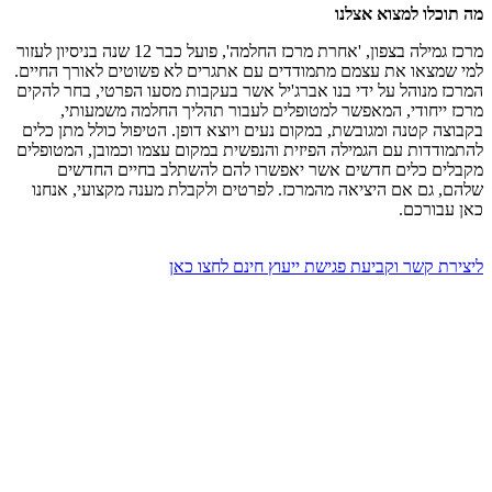
מה תוכלו למצוא אצלנו
מרכז גמילה בצפון, 'אחרת מרכז החלמה', פועל כבר 12 שנה בניסיון לעזור
למי שמצאו את עצמם מתמודדים עם אתגרים לא פשוטים לאורך החיים.
המרכז מנוהל על ידי בנו אברג'יל אשר בעקבות מסעו הפרטי, בחר להקים
מרכז ייחודי, המאפשר למטופלים לעבור תהליך החלמה משמעותי,
בקבוצה קטנה ומגובשת, במקום נעים ויוצא דופן. הטיפול כולל מתן כלים
להתמודדות עם הגמילה הפיזית והנפשית במקום עצמו וכמובן, המטופלים
מקבלים כלים חדשים אשר יאפשרו להם להשתלב בחיים החדשים
שלהם, גם אם היציאה מהמרכז. לפרטים ולקבלת מענה מקצועי, אנחנו
כאן עבורכם.
ליצירת קשר וקביעת פגישת ייעוץ חינם לחצו כאן