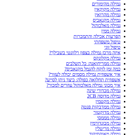
גמילה מהימורים
גמילה מקוקאין
גמילה מהרואין
גמילה מקנאביס
גמילה מאלכוהול
גמילה ממין
הפרעות אכילה והתמכרות
טיפול משפחתי
טיפול זוגי
איזה מרכז גמילה בצפון רלוונטי בשבילך?
גמילה מקלונקס
גמילה ממריחואנה: כל השלבים
כמה זמן לוקח להגמל מקנאביס?
איך אשפוזית גמילה מסמים יכולה לעזור?
אשפוזית תחלואה כפולה: כיצד ניתן לסייע?
איך מכוני גמילה מאלכוהול עוזרים למכור?
גמילה מכדורי שינה
גמילה מדוסה 2CB
גמילה מקטמין
גמילה ממדבקות פנטה
גמילה מדוקטור
גמילה מממסי
גמילה מבונדורמין
גמילה מריטלין
גמילה מאוקסיקוד