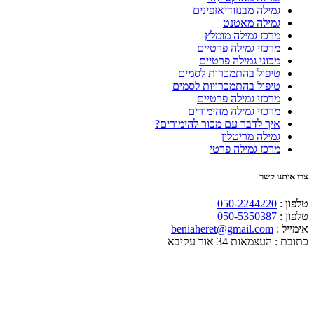
גמילה מבנזודיאזפינים
גמילה מאטנט
מרכז גמילה מומלץ
מרכזי גמילה פרטיים
מכוני גמילה פרטיים
טיפול בהתמכרות לסמים
טיפול בהתמכרויות לסמים
מרכזי גמילה פרטיים
מרכזי גמילה מהימורים
איך לדבר עם מכור להימורים?
גמילה מריטלין
מרכז גמילה פרטי
צרו איתנו קשר
טלפון :
050-2244220
טלפון :
050-5350387
אימייל :
beniaheret@gmail.com
כתובת :
העצמאות 34 אור עקיבא