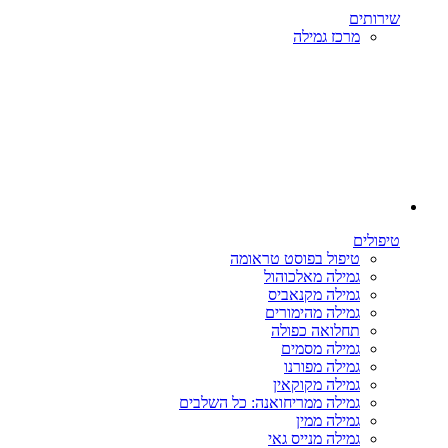
שירותים
מרכז גמילה
טיפולים
טיפול בפוסט טראומה
גמילה מאלכוהול
גמילה מקנאביס
גמילה מהימורים
תחלואה כפולה
גמילה מסמים
גמילה מפורנו
גמילה מקוקאין
גמילה ממריחואנה: כל השלבים
גמילה ממין
גמילה מנייס גאי