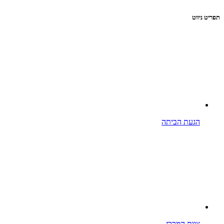
תפריט ניווט
הגעת הביתה
צוות המרכז