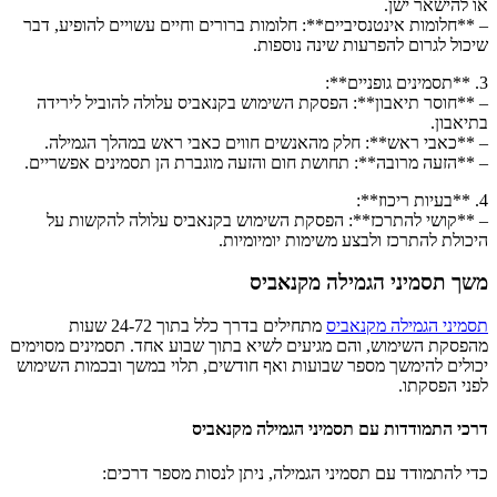
או להישאר ישן.
– **חלומות אינטנסיביים**: חלומות ברורים וחיים עשויים להופיע, דבר
שיכול לגרום להפרעות שינה נוספות.
3. **תסמינים גופניים**:
– **חוסר תיאבון**: הפסקת השימוש בקנאביס עלולה להוביל לירידה
בתיאבון.
– **כאבי ראש**: חלק מהאנשים חווים כאבי ראש במהלך הגמילה.
– **הזעה מרובה**: תחושת חום והזעה מוגברת הן תסמינים אפשריים.
4. **בעיות ריכוז**:
– **קושי להתרכז**: הפסקת השימוש בקנאביס עלולה להקשות על
היכולת להתרכז ולבצע משימות יומיומיות.
משך תסמיני הגמילה מקנאביס
תסמיני הגמילה מקנאביס
מתחילים בדרך כלל בתוך 24-72 שעות
מהפסקת השימוש, והם מגיעים לשיא בתוך שבוע אחד. תסמינים מסוימים
יכולים להימשך מספר שבועות ואף חודשים, תלוי במשך ובכמות השימוש
לפני הפסקתו.
דרכי התמודדות עם תסמיני הגמילה מקנאביס
כדי להתמודד עם תסמיני הגמילה, ניתן לנסות מספר דרכים: