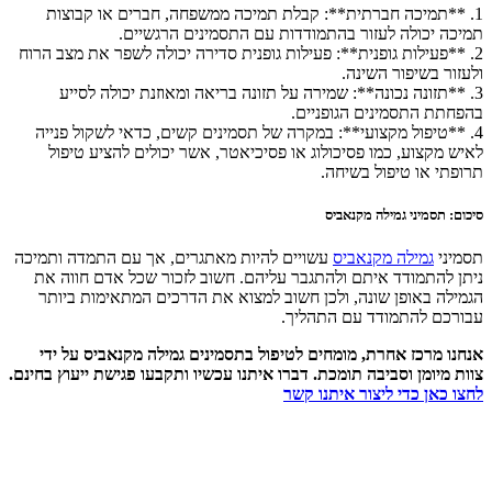
1. **תמיכה חברתית**: קבלת תמיכה ממשפחה, חברים או קבוצות
תמיכה יכולה לעזור בהתמודדות עם התסמינים הרגשיים.
2. **פעילות גופנית**: פעילות גופנית סדירה יכולה לשפר את מצב הרוח
ולעזור בשיפור השינה.
3. **תזונה נכונה**: שמירה על תזונה בריאה ומאוזנת יכולה לסייע
בהפחתת התסמינים הגופניים.
4. **טיפול מקצועי**: במקרה של תסמינים קשים, כדאי לשקול פנייה
לאיש מקצוע, כמו פסיכולוג או פסיכיאטר, אשר יכולים להציע טיפול
תרופתי או טיפול בשיחה.
סיכום: תסמיני גמילה מקנאביס
תסמיני
גמילה מקנאביס
עשויים להיות מאתגרים, אך עם התמדה ותמיכה
ניתן להתמודד איתם ולהתגבר עליהם. חשוב לזכור שכל אדם חווה את
הגמילה באופן שונה, ולכן חשוב למצוא את הדרכים המתאימות ביותר
עבורכם להתמודד עם התהליך.
אנחנו מרכז אחרת, מומחים לטיפול בתסמינים גמילה מקנאביס על ידי
צוות מיומן וסביבה תומכת. דברו איתנו עכשיו ותקבעו פגישת ייעוץ בחינם.
לחצו כאן כדי ליצור איתנו קשר