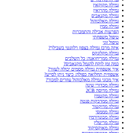
גמילה מקוקאין
גמילה מהרואין
גמילה מקנאביס
גמילה מאלכוהול
גמילה ממין
הפרעות אכילה והתמכרות
טיפול משפחתי
טיפול זוגי
איזה מרכז גמילה בצפון רלוונטי בשבילך?
גמילה מקלונקס
גמילה ממריחואנה: כל השלבים
כמה זמן לוקח להגמל מקנאביס?
איך אשפוזית גמילה מסמים יכולה לעזור?
אשפוזית תחלואה כפולה: כיצד ניתן לסייע?
איך מכוני גמילה מאלכוהול עוזרים למכור?
גמילה מכדורי שינה
גמילה מדוסה 2CB
גמילה מקטמין
גמילה ממדבקות פנטה
גמילה מדוקטור
גמילה מממסי
גמילה מבונדורמין
גמילה מריטלין
גמילה מאוקסיקוד