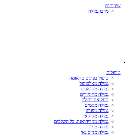
שירותים
מרכז גמילה
טיפולים
טיפול בפוסט טראומה
גמילה מאלכוהול
גמילה מקנאביס
גמילה מהימורים
תחלואה כפולה
גמילה מסמים
גמילה מפורנו
גמילה מקוקאין
גמילה ממריחואנה: כל השלבים
גמילה ממין
גמילה מנייס גאי