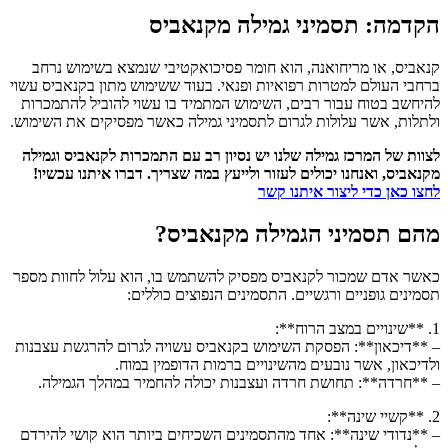
הקדמה: תסמיני גמילה מקנאביס
קנאביס, או מריחואנה, הוא חומר פסיכואקטיבי שנמצא בשימוש נרחב
ברחבי העולם למטרות רפואיות ופנאי. בעוד ששימוש מתון בקנאביס עשוי
להיחשב בטוח עבור רבים, השימוש המתמיד בו עשוי להוביל להתמכרות
ולתלות, אשר עלולות לגרום לתסמיני גמילה כאשר מפסיקים את השימוש.
לצוות של המרכז גמילה שלנו יש נסיון רב עם התמכרות לקנאביס וגמילה
מקנאביס, ואנחנו יכולים לעזור ולייעץ במה שצריך. דברו איתנו עכשיו!
לחצו כאן כדי ליצור איתנו קשר
מהם תסמיני הגמילה מקנאביס?
כאשר אדם שמכור לקנאביס מפסיק להשתמש בו, הוא עלול לחוות מספר
תסמינים גופניים ורגשיים. התסמינים הנפוצים כוללים:
1. **שינויים במצב הרוח**:
– **דיכאון**: הפסקת השימוש בקנאביס עשויה לגרום להרגשת עצבנות
ולדיכאון, אשר נובעים מהשינויים ברמות הדופמין במוח.
– **חרדה**: תחושת חרדה ועצבנות יכולה להחמיר במהלך הגמילה.
2. **קשיי שינה**:
– **נדודי שינה**: אחד מהתסמינים השכיחים ביותר הוא קושי להירדם