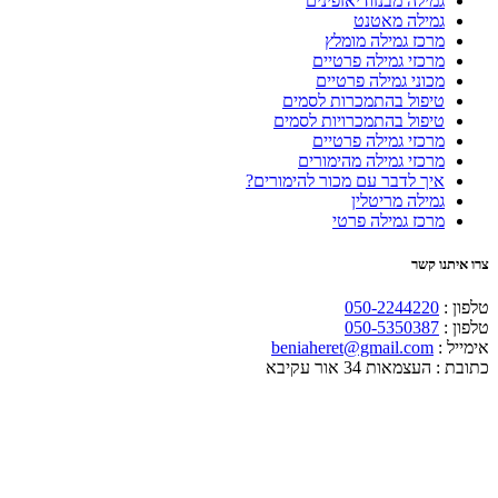
גמילה מבנזודיאזפינים
גמילה מאטנט
מרכז גמילה מומלץ
מרכזי גמילה פרטיים
מכוני גמילה פרטיים
טיפול בהתמכרות לסמים
טיפול בהתמכרויות לסמים
מרכזי גמילה פרטיים
מרכזי גמילה מהימורים
איך לדבר עם מכור להימורים?
גמילה מריטלין
מרכז גמילה פרטי
צרו איתנו קשר
טלפון :
050-2244220
טלפון :
050-5350387
אימייל :
beniaheret@gmail.com
כתובת :
העצמאות 34 אור עקיבא