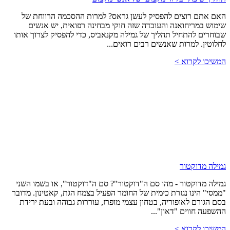
האם אתם רוצים להפסיק לעשן גראס? למרות ההסכמה הרווחת של
שימוש במריחואנה והעובדה שזה חוקי מבחינה רפואית, יש אנשים
שבוחרים להתחיל תהליך של גמילה מקנאביס, כדי להפסיק לצרוך אותו
לחלוטין. למרות שאנשים רבים רואים...
המשיכו לקרוא >
גמילה מדוקטור
גמילה מדוקטור - מהו סם ה"דוקטור"? סם ה"דוקטור", או בשמו השני
"ממסי" הינו נגזרת כימית של החומר הפעיל בצמח הגת, קאטינון. מדובר
בסם הגורם לאופוריה, בטחון עצמי מופרז, עוררות גבוהה ובעת ירידת
ההשפעה חווים "דאון"...
המשיכו לקרוא >